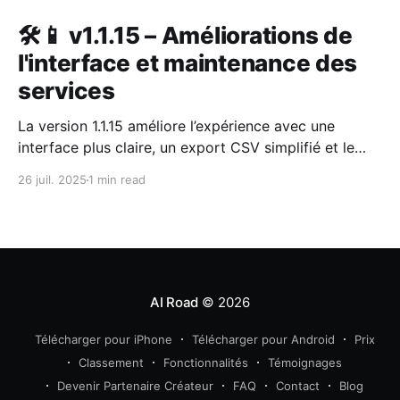
🛠📱 v1.1.15 – Améliorations de
l'interface et maintenance des
services
La version 1.1.15 améliore l’expérience avec une
interface plus claire, un export CSV simplifié et le
retour attendu de la carte GPS.
26 juil. 2025
1 min read
AI Road
© 2026
Télécharger pour iPhone
Télécharger pour Android
Prix
Classement
Fonctionnalités
Témoignages
Devenir Partenaire Créateur
FAQ
Contact
Blog