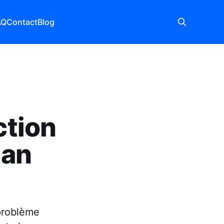
AQ
Contact
Blog
ection
lan
 problème