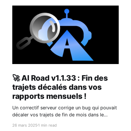
🚀 AI Road v1.1.33 : Fin des
trajets décalés dans vos
rapports mensuels !
Un correctif serveur corrige un bug qui pouvait
décaler vos trajets de fin de mois dans le
rapport du mois suivant. Désormais, même en
26 mars 2025
1 min read
cas de synchronisation tardive, ils seront bien