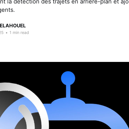
nt la détection des trajets en arrière-plan et ajo
igents.
BELAHOUEL
25
•
1 min read