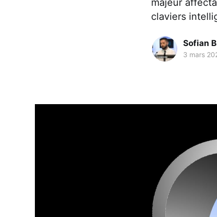
majeur affecta
claviers intell
Sofian 
3 mars 20