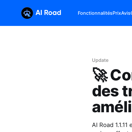
Fonctionnalités
Prix
Avis
Update
🚀 Cor
des t
amél
AI Road 1.1.11