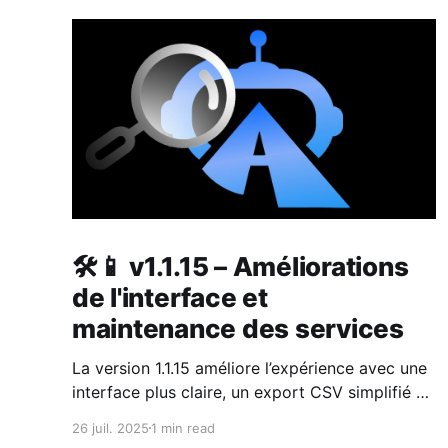
🛠📱 v1.1.15 – Améliorations
de l'interface et
maintenance des services
La version 1.1.15 améliore l’expérience avec une
interface plus claire, un export CSV simplifié et
le retour attendu de la carte GPS.
26 juil. 2025
1 min read