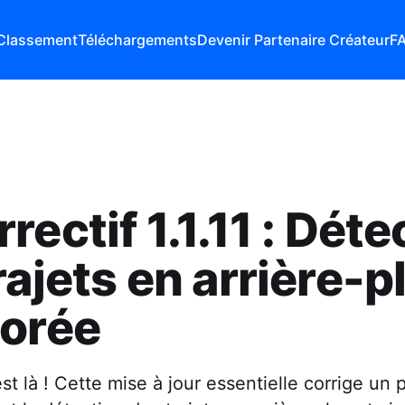
Classement
Téléchargements
Devenir Partenaire Créateur
F
rectif 1.1.11 : Dét
rajets en arrière-p
iorée
 est là ! Cette mise à jour essentielle corrige un