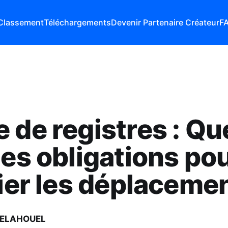
Classement
Téléchargements
Devenir Partenaire Créateur
F
 de registres : Qu
les obligations po
fier les déplaceme
BELAHOUEL