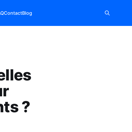
AQ
Contact
Blog
elles
ur
nts ?