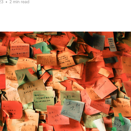
23
•
2 min read