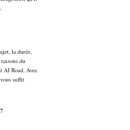
.
jet, la durée,
s raisons du
nt AI Road. Avec
vous suffit
 ?