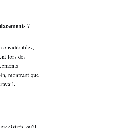
éplacements ?
 considérables,
ent lors des
lacements
oin, montrant que
ravail.
nregistrés, qu'il